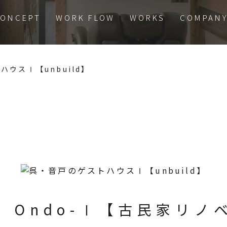
CONCEPT
WORK FLOW
WORKS
COMPAN
ウスⅠ【unbuild】
e in Ondo-Ⅰ【古民家リ