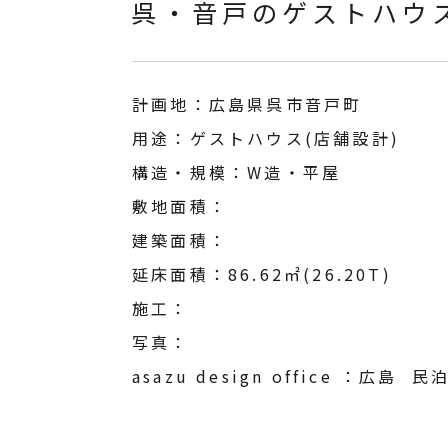
呉・音戸のゲストハウスⅠ
計画地
：
広島県呉市音戸町
用途
：
ゲストハウス(店舗設計)
構造・規模
：
W造・平屋
敷地面積
：
建築面積
：
延床面積
：
86.62㎡(26.20T)
施工
：
写真
：
asazu design office
：
広島  民